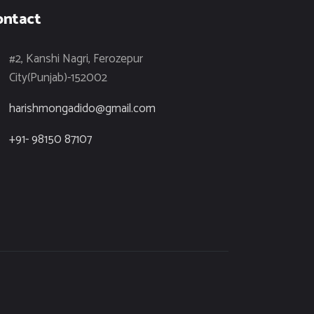
ontact
#2, Kanshi Nagri, Ferozepur
City(Punjab)-152002
harishmongadido@gmail.com
+91- 98150 87107