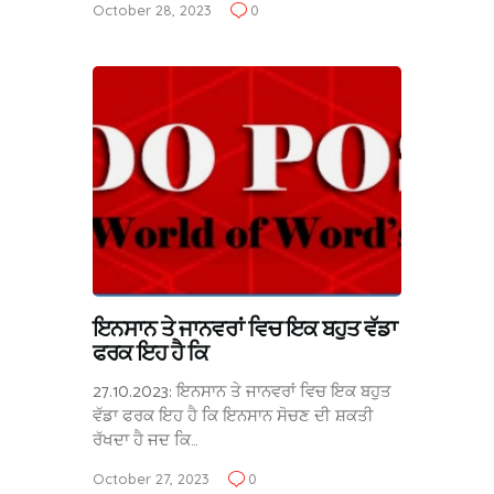
October 28, 2023
0
ਇਨਸਾਨ ਤੇ ਜਾਨਵਰਾਂ ਵਿਚ ਇਕ ਬਹੁਤ ਵੱਡਾ
ਫਰਕ ਇਹ ਹੈ ਕਿ
27.10.2023: ਇਨਸਾਨ ਤੇ ਜਾਨਵਰਾਂ ਵਿਚ ਇਕ ਬਹੁਤ
ਵੱਡਾ ਫਰਕ ਇਹ ਹੈ ਕਿ ਇਨਸਾਨ ਸੋਚਣ ਦੀ ਸ਼ਕਤੀ
ਰੱਖਦਾ ਹੈ ਜਦ ਕਿ…
October 27, 2023
0