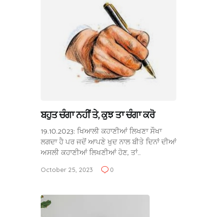
ਬਹੁਤ ਚੰਗਾ ਨਹੀਂ ਤੇ, ਕੁਝ ਤਾ ਚੰਗਾ ਕਰੋ
19.10.2023: ਖਿਆਲੀ ਕਹਾਣੀਆਂ ਲਿਖਣਾ ਸੌਖਾ
ਲਗਦਾ ਹੈ ਪਰ ਜਦੋਂ ਆਪਣੇ ਖੁਦ ਨਾਲ ਬੀਤੇ ਦਿਨਾਂ ਦੀਆਂ
ਅਸਲੀ ਕਹਾਣੀਆਂ ਲਿਖਣੀਆਂ ਹੋਣ, ਤਾਂ…
October 25, 2023
0