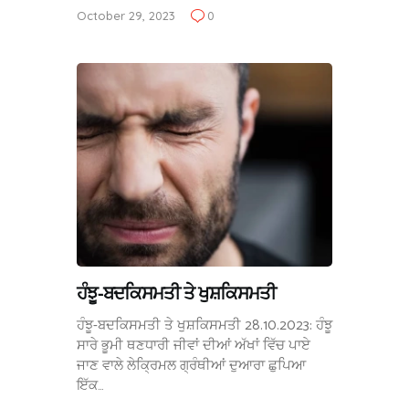
October 29, 2023
0
ਹੰਝੂ-ਬਦਕਿਸਮਤੀ ਤੇ ਖੁਸ਼ਕਿਸਮਤੀ
ਹੰਝੂ-ਬਦਕਿਸਮਤੀ ਤੇ ਖੁਸ਼ਕਿਸਮਤੀ 28.10.2023: ਹੰਝੂ
ਸਾਰੇ ਭੂਮੀ ਥਣਧਾਰੀ ਜੀਵਾਂ ਦੀਆਂ ਅੱਖਾਂ ਵਿੱਚ ਪਾਏ
ਜਾਣ ਵਾਲੇ ਲੇਕ੍ਰਿਮਲ ਗ੍ਰੰਥੀਆਂ ਦੁਆਰਾ ਛੁਪਿਆ
ਇੱਕ…