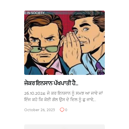
ਜੇਕਰ ਇਨਸਾਨ ਪੱਖਪਾਤੀ ਹੈ…
26.10.2024: ਜੇ ਕਰ ਇਨਸਾਨ ਨੂੰ ਸਮਝ ਆ ਜਾਵੇ ਜਾਂ
ਇੰਜ ਕਹੋ ਕਿ ਕੋਈ ਗੱਲ ਉਸ ਦੇ ਦਿਲ ਨੂੰ ਛੁ ਜਾਵੇ,…
October 26, 2023
0